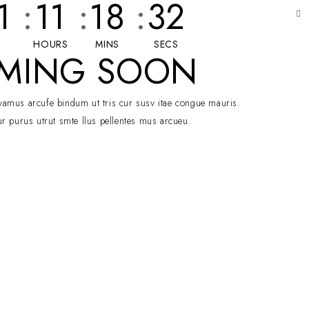
1
:
11
:
18
:
32
HOURS
MINS
SECS
MING SOON
vamus arcufe bindum ut tris cur susv itae congue mauris.
tur purus utrut smte llus pellentes mus arcueu.