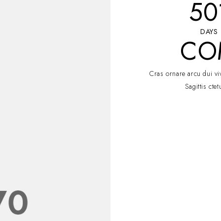
50
DAYS
CO
Cras ornare arcu dui vi
Sagittis cte